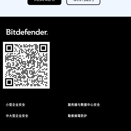
小型企业安全
服务器与数据中心安全
中大型企业安全
勒索病毒防护