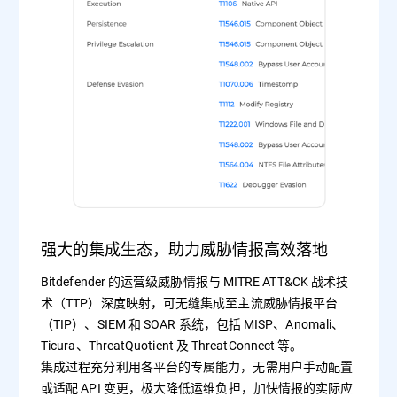
强大的集成生态，助力威胁情报高效落地
Bitdefender 的运营级威胁情报与 MITRE ATT&CK 战术技
术（TTP）深度映射，可无缝集成至主流威胁情报平台
（TIP）、SIEM 和 SOAR 系统，包括 MISP、Anomali、
Ticura、ThreatQuotient 及 ThreatConnect 等。
集成过程充分利用各平台的专属能力，无需用户手动配置
或适配 API 变更，极大降低运维负担，加快情报的实际应