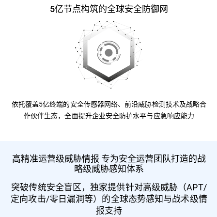
5亿节点构筑的全球安全防御网
依托覆盖5亿终端的安全传感器网络、前沿威胁检测技术及战略合
作伙伴生态，全面提升企业安全防护水平与应急响应能力
高精准运营级威胁情报 专为安全运营团队打造的战
略级威胁感知体系
突破传统安全盲区，独家提供针对高级威胁（APT/
定向攻击/零日漏洞等）的全球态势感知与战术级情
报支持