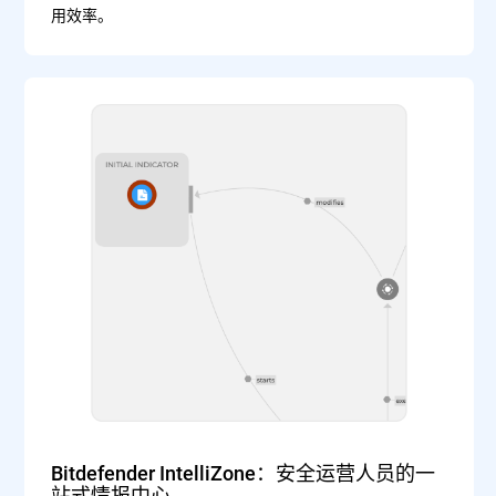
用效率。
Bitdefender IntelliZone：安全运营人员的一
站式情报中心