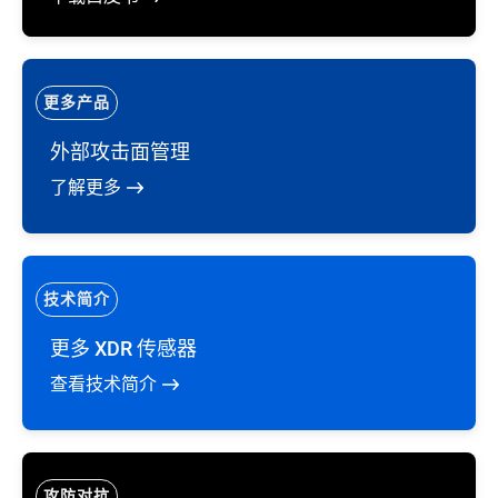
更多产品
外部攻击面管理
了解更多
技术简介
更多 XDR 传感器
查看技术简介
攻防对抗